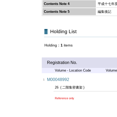
Contents Note 4
平成十七年
Contents Note 5
編集後記
Holding List
Holding
1
items
Registration No.
Volume - Location Code
Volume
M00048992
1
26
二階集密書架
Reference only