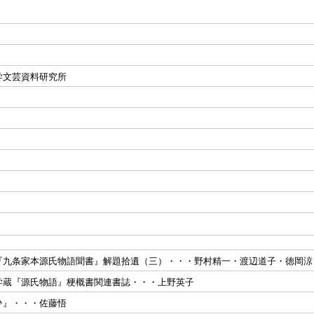
学文芸資料研究所
『九条家本源氏物語聞書』解題拾遺（三）・・・野村精一・渡辺道子・徳岡涼
学蔵『源氏物語』梗概書関連書誌・・・上野英子
ひ』・・・佐藤悟