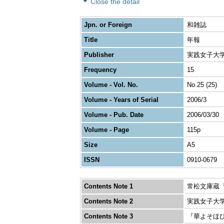
Close the detail
Jpn. or Foreign
和雑誌
Title
年報
Publisher
実践女子大
Frequency
15
Volume - Vol. No.
No.25 (25)
Volume - Years of Serial
2006/3
Volume - Pub. Date
2006/03/30
Volume - Page
115p
Size
A5
ISSN
0910-0679
Contents Note 1
常松文庫蔵
Contents Note 2
実践女子大
Contents Note 3
『華よそほ