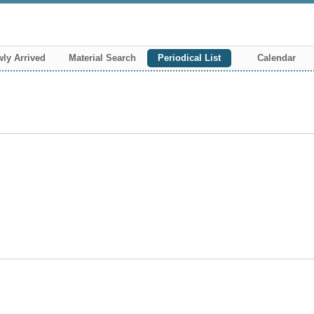
ly Arrived
Material Search
Periodical List
Calendar