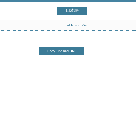
日本語
all features≫
Copy Title and URL