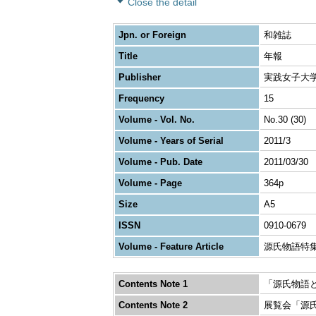
Close the detail
Jpn. or Foreign
和雑誌
Title
年報
Publisher
実践女子大
Frequency
15
Volume - Vol. No.
No.30 (30)
Volume - Years of Serial
2011/3
Volume - Pub. Date
2011/03/30
Volume - Page
364p
Size
A5
ISSN
0910-0679
Volume - Feature Article
源氏物語特
Contents Note 1
「源氏物語
Contents Note 2
展覧会「源