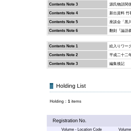
Contents Note 3
源氏物語関
Contents Note 4
新出資料 
Contents Note 5
座談会「黒
Contents Note 6
翻刻『論語
Contents Note 1
絵入りワー
Contents Note 2
平成二十二
Contents Note 3
編集後記
Holding List
Holding
1
items
Registration No.
Volume - Location Code
Volume