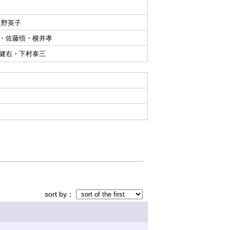
上野英子
・佐藤悟・横井孝
健右・下村泰三
sort by