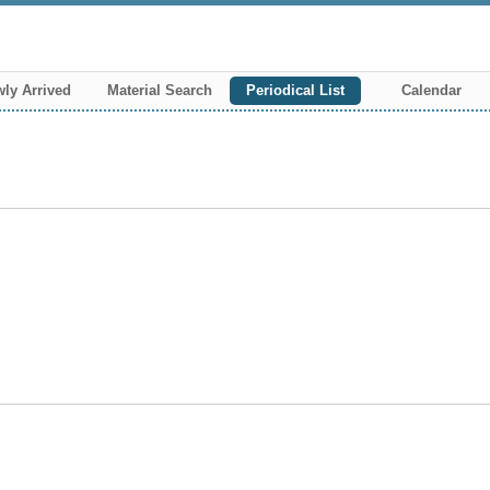
ly Arrived
Material Search
Periodical List
Calendar