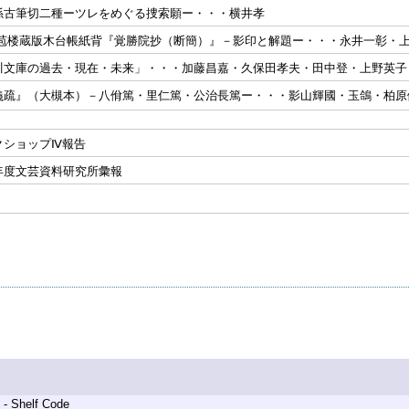
係古筆切二種ーツレをめぐる捜索願ー・・・横井孝
竹苞楼蔵版木台帳紙背『覚勝院抄（断簡）』－影印と解題ー・・・永井一彰・
川文庫の過去・現在・未来」・・・加藤昌嘉・久保田孝夫・田中登・上野英子
義疏』（大槻本）－八佾篤・里仁篤・公治長篤ー・・・影山輝國・玉鴿・柏原
クショップⅣ報告
年度文芸資料研究所彙報
 - Shelf Code