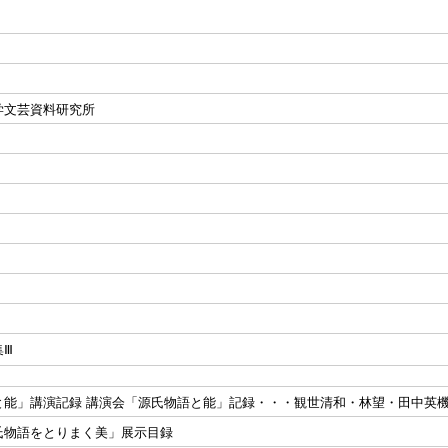
学文芸資料研究所
集Ⅲ
と能」講演記録 講演会「源氏物語と能」記録・・・観世清和・林望・田中英
氏物語をとりまく美」展示目録