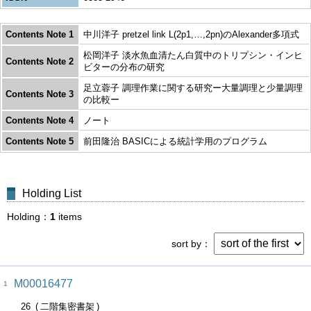
Contents Note 1
中川洋子 pretzel link L(2p1,…,2pn)のAlexander多項式
松岡洋子 淡水魚血清たん白質中のトリプシン・インヒ
Contents Note 2
ビターの分布の研究
足立蓉子 調理作業に関する研究ー大量調理と少量調理
Contents Note 3
の比較ー
Contents Note 4
ノート
Contents Note 5
前田隆治 BASICによる統計学用のプログラム
Holding List
Holding
1
items
sort by
M00016477
1
26
二階集密書架