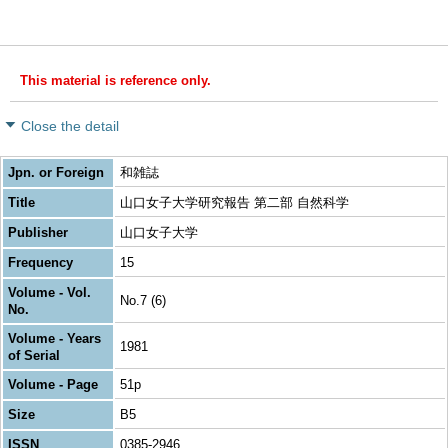
This material is reference only.
Close the detail
Jpn. or Foreign
和雑誌
Title
山口女子大学研究報告 第二部 自然科学
Publisher
山口女子大学
Frequency
15
Volume - Vol.
No.7 (6)
No.
Volume - Years
1981
of Serial
Volume - Page
51p
Size
B5
ISSN
0385-2946