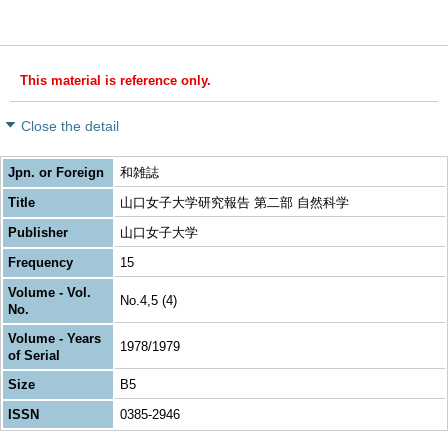
This material is reference only.
Close the detail
Jpn. or Foreign
和雑誌
Title
山口女子大学研究報告 第二部 自然科学
Publisher
山口女子大学
Frequency
15
Volume - Vol.
No.4,5 (4)
No.
Volume - Years
1978/1979
of Serial
Size
B5
ISSN
0385-2946