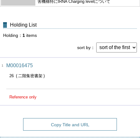
害機構特にtRNA Charging levelについて
Holding List
Holding
1
items
sort by
M00016475
1
26
二階集密書架
Reference only
Copy Title and URL