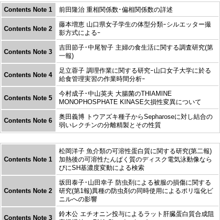
Contents Note 1
前田隆治 重相関係数･偏相関係数の詳述
藤本増恵 山口県女子学生の体型分類ｰシルエッター撮
Contents Note 2
影方式によるｰ
吉田節子･中尾智子 主婦の食生活に関する調査研究(第
Contents Note 3
一報)
足立蓉子 調理作業に関する研究ｰ山口女子大学に於る
Contents Note 4
給食管理実習の作業時間分析ｰ
今村成子･中山英夫 大腸菌のTHIAMINE
Contents Note 5
MONOPHOSPHATE KINASE欠損性変異について
奥田義博 トウアズキ種子からSepharoseに対し結合の
Contents Note 6
弱いレクチンの分離精製とその性質
松岡洋子 魚介類の可溶性蛋白質に関する研究(第二報)
Contents Note 1
加熱後の可溶性たんぱく質のディスク電気泳動像なら
びにSH基濃度変動による検索
坂田泰子･山田幸子 防虫剤による被服の損傷に関する
Contents Note 2
研究(第1報)異種の防虫剤の同時使用によるポリ塩化ビ
ニルへの影響
鈴木公 エチオニン投与によるラット肝臓蛋白質合成阻
Contents Note 3