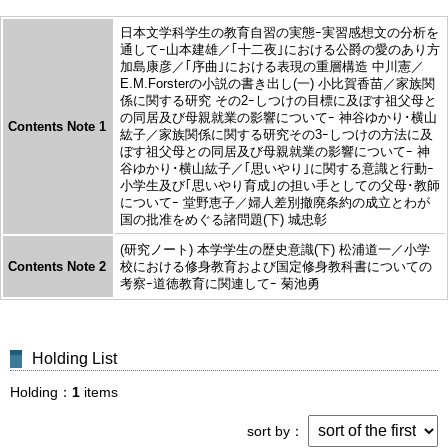
日本文学科学生の教育自習の実態ｰ実習感想文の分析を
通してｰ山本建雄／｢十二夜｣における公爵の愛のあり方
加島康彦／｢序曲｣における表現の重層構造 中川憲／
E.M.Forsterの小説の書き出し(一) 小比賀香苗／家族関
係に関する研究 その2ｰしつけの目標に及ぼす祖父母と
の同居及び母親就業の影響についてｰ 神谷ゆかり･横山
Contents Note 1
紘子／家族関係に関する研究その3ｰしつけの方法に及
ぼす祖父母との同居及び母親就業の影響についてｰ 神
谷ゆかり･横山紘子／｢思いやり｣に関する意識と行動ｰ
小学生及び｢思いやり育成｣の担い手としての父母･教師
についてｰ 堂野恵子／婦人差別撤廃条約の成立とわが
国の批准をめぐる諸問題(下) 城忠彰
(研究ノート) 本学学生の歴史意識(下) 松浦道一／小学
Contents Note 2
校における修身教育および国定修身教科書についての
考察ｰ道徳教育に関連してｰ 菊池勇
Holding List
Holding
1
items
sort by