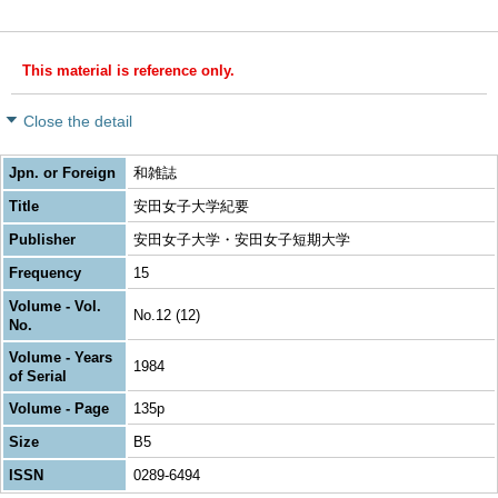
This material is reference only.
Close the detail
Jpn. or Foreign
和雑誌
Title
安田女子大学紀要
Publisher
安田女子大学・安田女子短期大学
Frequency
15
Volume - Vol.
No.12 (12)
No.
Volume - Years
1984
of Serial
Volume - Page
135p
Size
B5
ISSN
0289-6494