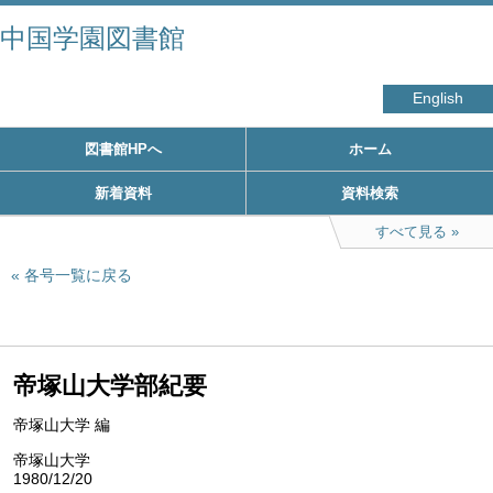
中国学園図書館
English
図書館HPへ
ホーム
新着資料
資料検索
すべて見る
各号一覧に戻る
帝塚山大学部紀要
帝塚山大学 編
帝塚山大学
1980/12/20