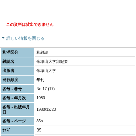
この資料は貸出できません
詳しい情報を閉じる
和洋区分
和雑誌
雑誌名
帝塚山大学部紀要
出版者
帝塚山大学
発行頻度
年刊
各号 - 巻号
No.17 (17)
各号 - 年月次
1980
各号 - 出版年月
1980/12/20
日
各号 - ページ
85p
ｻｲｽﾞ
B5