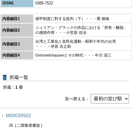
ISSN1
0385-7522
内容細目1
保甲制度に對する批判（下）・・・喬 炳南
ジュリアン・グラックの作品における「所有－離脱」
内容細目2
の感情作用・・・小笠原 佳治
台湾と工業化と皇民化運動－昭和十年代の台湾
内容細目3
－・・・伊原 吉之助
内容細目4
Grimmelshausenとその時代・・・中川 清三
所蔵一覧
所蔵
1
冊
並べ替える
M00039502
1
26
二階集密書架