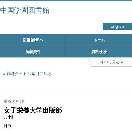
中国学園図書館
English
図書館HPへ
ホーム
新着資料
資料検索
すべて見る
雑誌タイトル索引に戻る
栄養と料理
女子栄養大学出版部
月刊
月刊