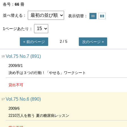
各号
66
冊
並べ替える
表示切替
1ページあたり
2
/ 5
前のページ
次のページ
Vol.75 No.7 (891)
16
2009/8/1
決め手は３つの行動！「やせる」ワークシート
貸出不可
Vol.75 No.6 (890)
17
2009/6
2210万人を救う 夏の糖尿病レッスン