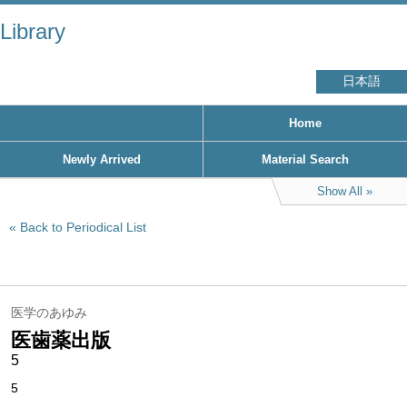
Library
日本語
Home
Newly Arrived
Material Search
Show All
Back to Periodical List
医学のあゆみ
医歯薬出版
5
5