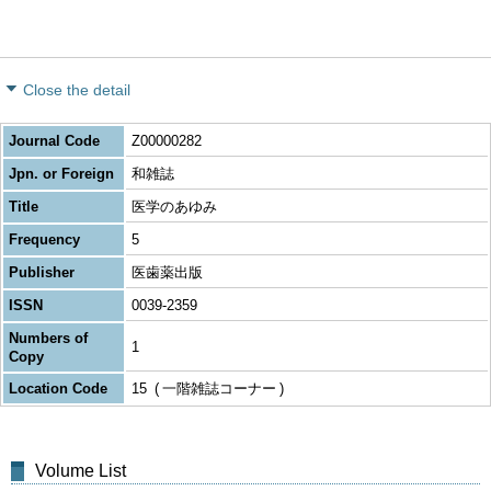
Close the detail
Journal Code
Z00000282
Jpn. or Foreign
和雑誌
Title
医学のあゆみ
Frequency
5
Publisher
医歯薬出版
ISSN
0039-2359
Numbers of
1
Copy
Location Code
15
一階雑誌コーナー
Volume List