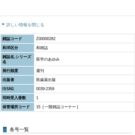
詳しい情報を閉じる
雑誌コード
Z00000282
和洋区分
和雑誌
雑誌名,シリーズ
医学のあゆみ
名
発行頻度
週刊
出版者
医歯薬出版
ISSN1
0039-2359
同時受入冊数
1
保管場所コード
15
一階雑誌コーナー
各号一覧