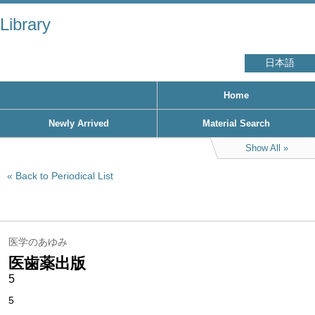
Library
日本語
Home
Newly Arrived
Material Search
Show All
Back to Periodical List
医学のあゆみ
医歯薬出版
5
5