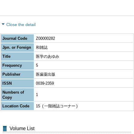
Close the detail
Journal Code
Z00000282
Jpn. or Foreign
和雑誌
Title
医学のあゆみ
Frequency
5
Publisher
医歯薬出版
ISSN
0039-2359
Numbers of
1
Copy
Location Code
15
一階雑誌コーナー
Volume List