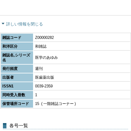
詳しい情報を閉じる
雑誌コード
Z00000282
和洋区分
和雑誌
雑誌名,シリーズ
医学のあゆみ
名
発行頻度
週刊
出版者
医歯薬出版
ISSN1
0039-2359
同時受入冊数
1
保管場所コード
15
一階雑誌コーナー
各号一覧