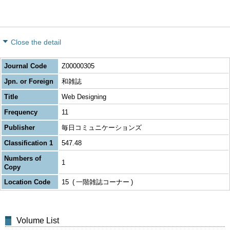
Close the detail
Journal Code
Z00000305
Jpn. or Foreign
和雑誌
Title
Web Designing
Frequency
11
Publisher
毎日コミュニケーションズ
Classification 1
547.48
Numbers of
1
Copy
Location Code
15
一階雑誌コーナー
Volume List