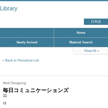
Library
日本語
Home
Newly Arrived
Material Search
Show All
Back to Periodical List
Web Designing
毎日コミュニケーションズ
11
11