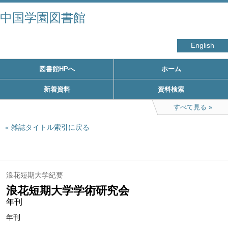
中国学園図書館
English
図書館HPへ
ホーム
新着資料
資料検索
すべて見る
雑誌タイトル索引に戻る
浪花短期大学紀要
浪花短期大学学術研究会
年刊
年刊