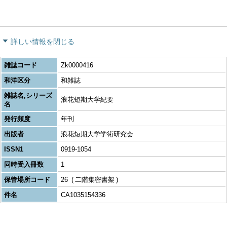
詳しい情報を閉じる
雑誌コード
Zk0000416
和洋区分
和雑誌
雑誌名,シリーズ
浪花短期大学紀要
名
発行頻度
年刊
出版者
浪花短期大学学術研究会
ISSN1
0919-1054
同時受入冊数
1
保管場所コード
26
二階集密書架
件名
CA1035154336