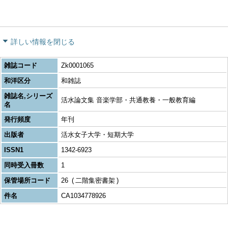
詳しい情報を閉じる
雑誌コード
Zk0001065
和洋区分
和雑誌
雑誌名,シリーズ
活水論文集 音楽学部・共通教養・一般教育編
名
発行頻度
年刊
出版者
活水女子大学・短期大学
ISSN1
1342-6923
同時受入冊数
1
保管場所コード
26
二階集密書架
件名
CA1034778926