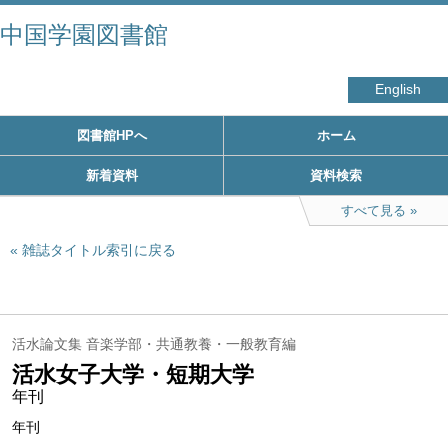
中国学園図書館
English
図書館HPへ
ホーム
新着資料
資料検索
すべて見る
雑誌タイトル索引に戻る
活水論文集 音楽学部・共通教養・一般教育編
活水女子大学・短期大学
年刊
年刊