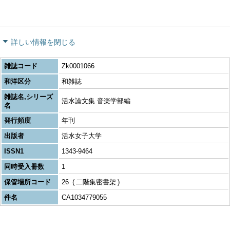
詳しい情報を閉じる
雑誌コード
Zk0001066
和洋区分
和雑誌
雑誌名,シリーズ
活水論文集 音楽学部編
名
発行頻度
年刊
出版者
活水女子大学
ISSN1
1343-9464
同時受入冊数
1
保管場所コード
26
二階集密書架
件名
CA1034779055