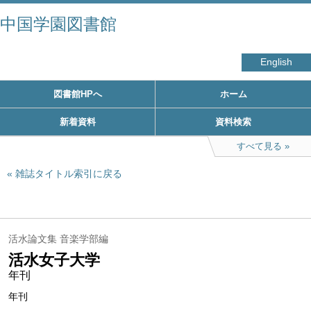
中国学園図書館
English
図書館HPへ
ホーム
新着資料
資料検索
すべて見る
雑誌タイトル索引に戻る
活水論文集 音楽学部編
活水女子大学
年刊
年刊