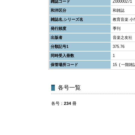
雑誌コード
Z00000271
和洋区分
和雑誌
雑誌名,シリーズ名
教育音楽 小
発行頻度
季刊
出版者
音楽之友社
分類記号1
375.76
同時受入冊数
1
保管場所コード
15
一階雑
各号一覧
各号
234
冊