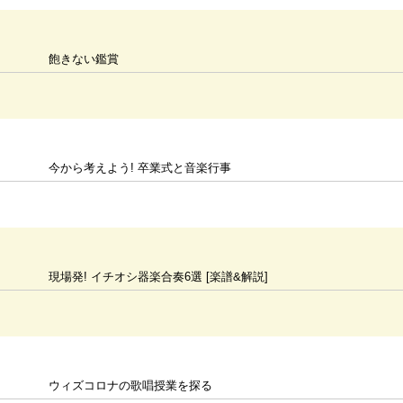
飽きない鑑賞
今から考えよう! 卒業式と音楽行事
現場発! イチオシ器楽合奏6選 [楽譜&解説]
ウィズコロナの歌唱授業を探る