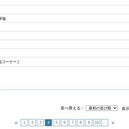
学版
誌コーナー
並べ替える
表
1
2
3
4
5
6
7
8
9
10
...