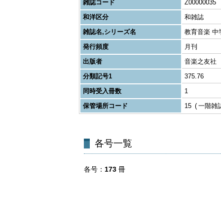
雑誌コード
Z00000035
和洋区分
和雑誌
雑誌名,シリーズ名
教育音楽 中
発行頻度
月刊
出版者
音楽之友社
分類記号1
375.76
同時受入冊数
1
保管場所コード
15
一階雑
各号一覧
各号
173
冊