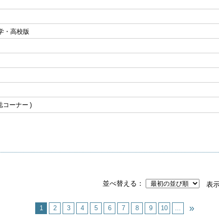
学・高校版
誌コーナー
並べ替える
表
1
2
3
4
5
6
7
8
9
10
...