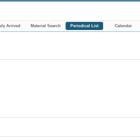
ly Arrived
Material Search
Periodical List
Calendar