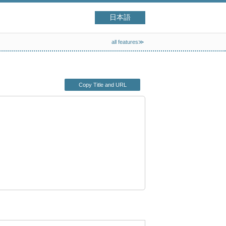
日本語
all features≫
Copy Title and URL