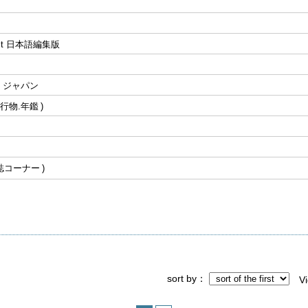
gest 日本語編集版
・ジャパン
行物.年鑑
誌コーナー
sort by
V