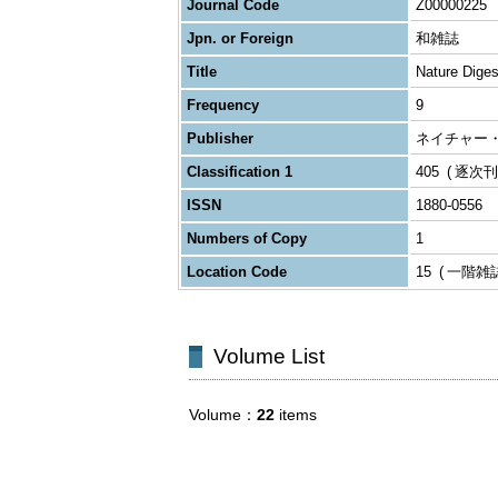
Journal Code
Z00000225
Jpn. or Foreign
和雑誌
Title
Nature Di
Frequency
9
Publisher
ネイチャー
Classification 1
405
逐次刊
ISSN
1880-0556
Numbers of Copy
1
Location Code
15
一階雑
Volume List
Volume
22
items