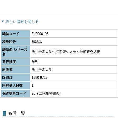
詳しい情報を閉じる
雑誌コード
Zk0000193
和洋区分
和雑誌
雑誌名,シリーズ
浅井学園大学生涯学習システム学部研究紀要
名
発行頻度
年刊
出版者
浅井学園大学
ISSN1
1880-9723
同時受入冊数
1
保管場所コード
26
二階集密書架
各号一覧