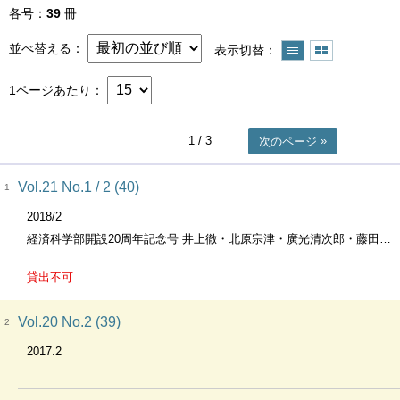
各号
39
冊
並べ替える
表示切替
1ページあたり
1
/ 3
次のページ
Vol.21 No.1 / 2 (40)
1
2018/2
経済科学部開設20周年記念号 井上徹・北原宗津・廣光清次郎・藤田哲雄教授退職記念号
貸出不可
Vol.20 No.2 (39)
2
2017.2