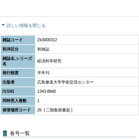
詳しい情報を閉じる
雑誌コード
Zk0000312
和洋区分
和雑誌
雑誌名,シリーズ
経済科学研究
名
発行頻度
半年刊
出版者
広島修道大学学術交流センター
ISSN1
1343-8840
同時受入冊数
1
保管場所コード
26
二階集密書架
各号一覧