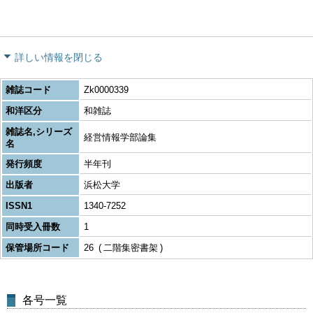
詳しい情報を閉じる
雑誌コード
Zk0000339
和洋区分
和雑誌
雑誌名,シリーズ
経営情報学部論集
名
発行頻度
半年刊
出版者
浜松大学
ISSN1
1340-7252
同時受入冊数
1
保管場所コード
26
二階集密書架
各号一覧