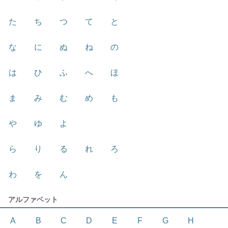
た
ち
つ
て
と
な
に
ぬ
ね
の
は
ひ
ふ
へ
ほ
ま
み
む
め
も
や
ゆ
よ
ら
り
る
れ
ろ
わ
を
ん
アルファベット
A
B
C
D
E
F
G
H