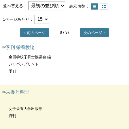
並べ替える
表示切替
1ページあたり
8
/ 97
前のページ
次のページ
季刊 栄養教諭
106
全国学校栄養士協議会 編
ジャパンプリント
季刊
栄養と料理
107
女子栄養大学出版部
月刊