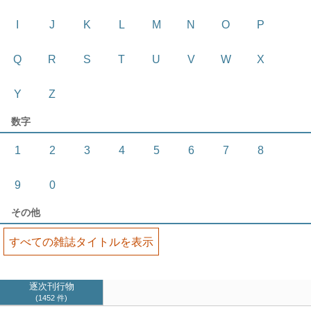
I
J
K
L
M
N
O
P
Q
R
S
T
U
V
W
X
Y
Z
数字
1
2
3
4
5
6
7
8
9
0
その他
すべての雑誌タイトルを表示
逐次刊行物
1452 件