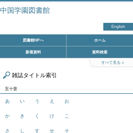
中国学園図書館
English
図書館HPへ
ホーム
新着資料
資料検索
すべて見る
雑誌タイトル索引
五十音
あ
い
う
え
お
か
き
く
け
こ
さ
し
す
せ
そ