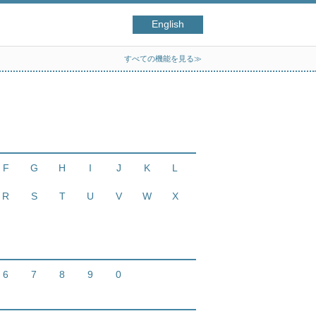
English
すべての機能を見る≫
F
G
H
I
J
K
L
R
S
T
U
V
W
X
6
7
8
9
0