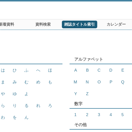
新着資料
資料検索
雑誌タイトル索引
カレンダー
アルファベット
は
ひ
ふ
へ
ほ
A
B
C
D
E
ま
み
む
め
も
M
N
O
P
Q
や
ゆ
よ
Y
Z
数字
ら
り
る
れ
ろ
1
2
3
4
5
わ
を
ん
その他