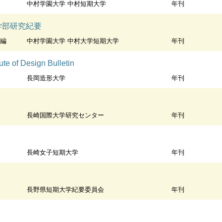
中村学園大学 中村短期大学
年刊
学部研究紀要
 編
中村学園大学 中村大学短期大学
年刊
f Design Bulletin
長岡造形大学
年刊
長崎国際大学研究センター
年刊
長崎女子短期大学
年刊
長野県短期大学紀要委員会
年刊