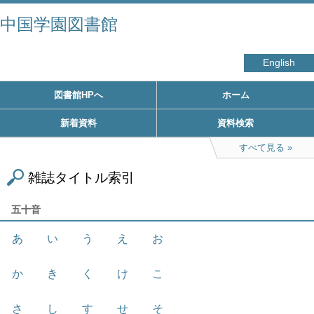
中国学園図書館
English
図書館HPへ
ホーム
新着資料
資料検索
すべて見る
雑誌タイトル索引
五十音
あ
い
う
え
お
か
き
く
け
こ
さ
し
す
せ
そ