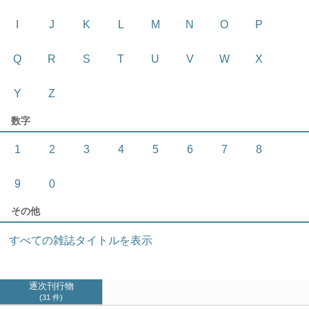
I
J
K
L
M
N
O
P
Q
R
S
T
U
V
W
X
Y
Z
数字
1
2
3
4
5
6
7
8
9
0
その他
すべての雑誌タイトルを表示
逐次刊行物
31 件