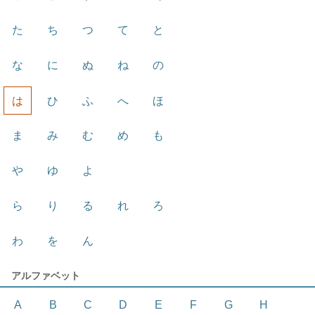
た
ち
つ
て
と
な
に
ぬ
ね
の
は
ひ
ふ
へ
ほ
ま
み
む
め
も
や
ゆ
よ
ら
り
る
れ
ろ
わ
を
ん
アルファベット
A
B
C
D
E
F
G
H