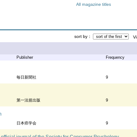
All magazine titles
sort by
V
Publisher
Frequency
毎日新聞社
9
第一法規出版
9
h
日本癌学会
9
fficial journal of the Society for Consumer Psychology