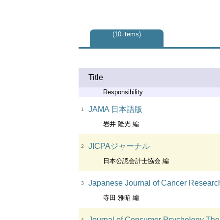
10 items
Title
Responsibility
JAMA 日本語版
1
岩井 隆光 編
JICPAジャーナル
2
日本公認会計士協会 編
Japanese Journal of Cancer Researc
3
寺田 雅昭 編
Journal of Consumer Psychology The o
4