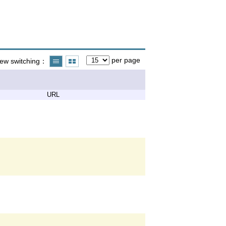
per page
iew switching
URL