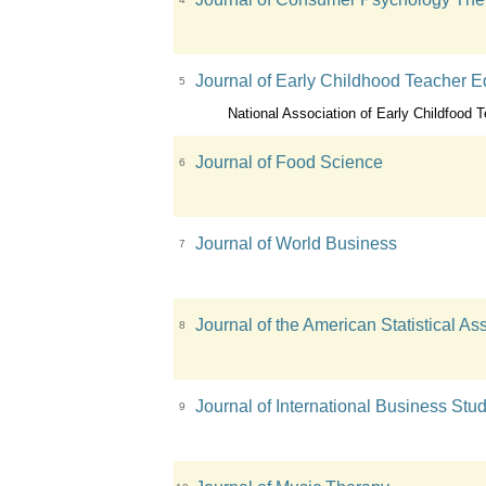
Journal of Early Childhood Teacher E
5
National Association of Early Childfood Teacher 
Journal of Food Science
6
Journal of World Business
7
Journal of the American Statistical As
8
Journal of International Business Stu
9