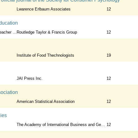
Lwarence Erlbaum Associates
12
ducation
Educators
Routledge Taylor & Francis Group
12
Institute of Food Thechnologists
19
JAI Press Inc.
12
sociation
American Statistical Association
12
dies
The Academy of International Business and Georgetown University School of Business
12