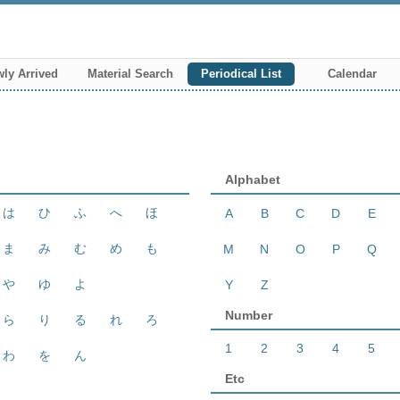
ly Arrived
Material Search
Periodical List
Calendar
Alphabet
は
ひ
ふ
へ
ほ
A
B
C
D
E
ま
み
む
め
も
M
N
O
P
Q
や
ゆ
よ
Y
Z
Number
ら
り
る
れ
ろ
1
2
3
4
5
わ
を
ん
Etc