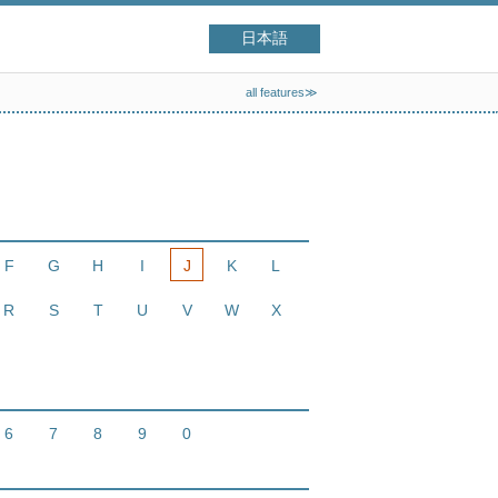
日本語
all features≫
F
G
H
I
J
K
L
R
S
T
U
V
W
X
6
7
8
9
0