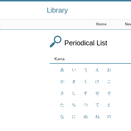
Library
Home
New
Periodical List
Kana
あ
い
う
え
お
か
き
く
け
こ
さ
し
す
せ
そ
た
ち
つ
て
と
な
に
ぬ
ね
の