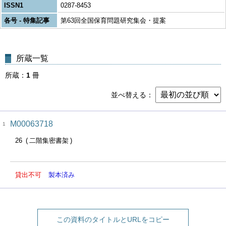
ISSN1
0287-8453
各号 - 特集記事
第63回全国保育問題研究集会・提案
所蔵一覧
所蔵
1
冊
並べ替える
M00063718
1
26
二階集密書架
貸出不可
製本済み
この資料のタイトルとURLをコピー