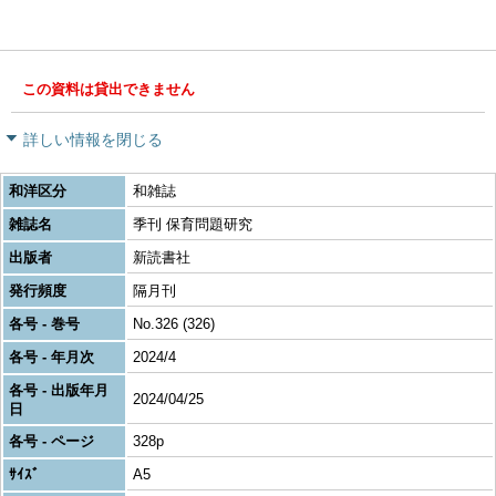
この資料は貸出できません
詳しい情報を閉じる
和洋区分
和雑誌
雑誌名
季刊 保育問題研究
出版者
新読書社
発行頻度
隔月刊
各号 - 巻号
No.326 (326)
各号 - 年月次
2024/4
各号 - 出版年月
2024/04/25
日
各号 - ページ
328p
ｻｲｽﾞ
A5