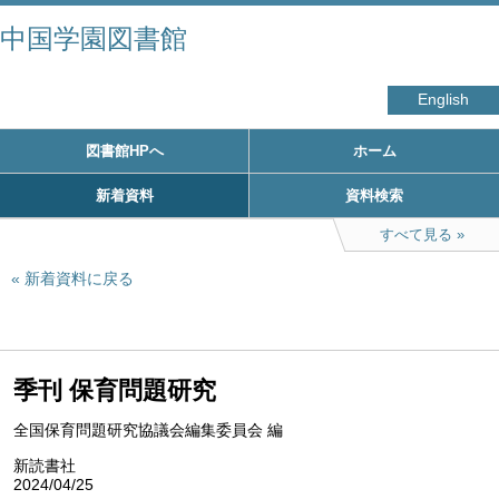
中国学園図書館
English
図書館HPへ
ホーム
新着資料
資料検索
すべて見る
新着資料に戻る
季刊 保育問題研究
全国保育問題研究協議会編集委員会 編
新読書社
2024/04/25