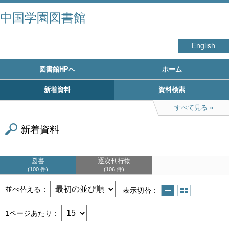
中国学園図書館
English
図書館HPへ
ホーム
新着資料
資料検索
すべて見る
新着資料
図書
逐次刊行物
100 件
106 件
並べ替える
表示切替
1ページあたり