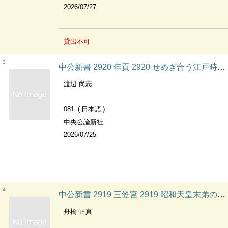
2026/07/27
貸出不可
3
中公新書 2920 年貢 2920 せめぎ合う江戸時代の領主と百姓 中公新書
渡辺 尚志
081
日本語
中央公論新社
2026/07/25
4
中公新書 2919 三笠宮 2919 昭和天皇末弟の近現代史 中公新書
舟橋 正真