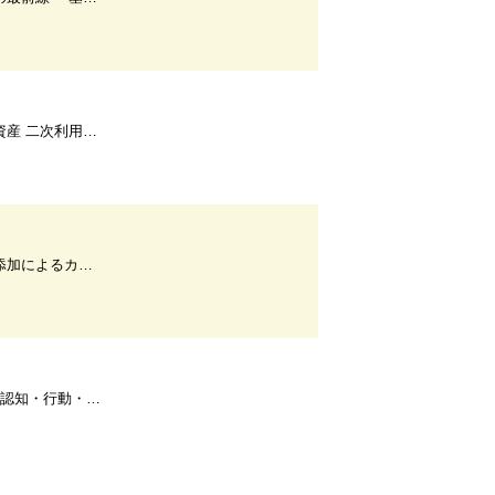
上を 本人同意不要化で熟慮
 柳瀬友香,五十嵐亮二,高橋哲也
・対話から解き明かす