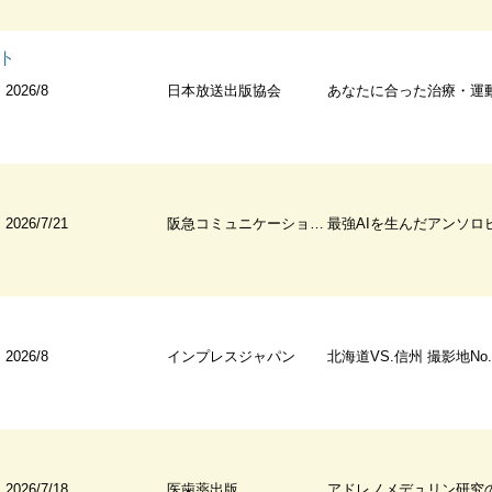
ト
2026/8
日本放送出版協会
あなたに合った治療・運動・手術は? ひざの
2026/7/21
阪急コミュニケーションズ
最強AIを生んだアンソロピックの衝撃 Claude ペンタゴンが狙う世界最強AIクロード・ミュトス 
2026/8
インプレスジャパン
北海道VS.信州 撮影地No.1グランプリ 北の大地が育む雄大
2026/7/18
医歯薬出版
アドレノメデュリン研究の最前線 ―基礎