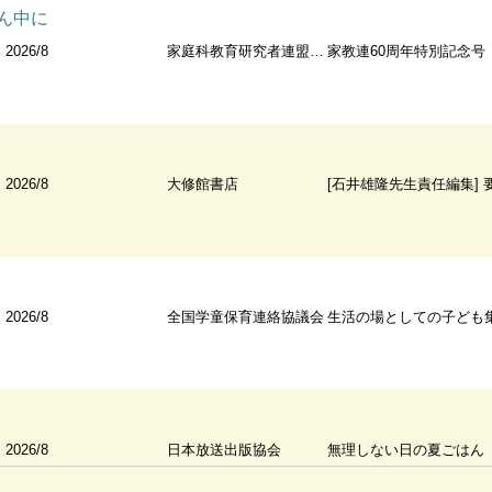
ん中に
2026/8
家庭科教育研究者連盟（発売：子どもの未来社）
家教連60周年特別記念号
2026/8
大修館書店
[石井雄隆先生責任編集] 要約指導におけるテクノロジーの活
2026/8
全国学童保育連絡協議会
生活の場としての子ども集団
2026/8
日本放送出版協会
無理しない日の夏ごはん