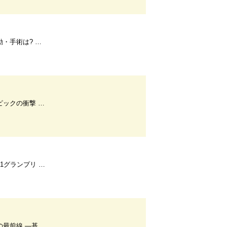
痛み タイプ別徹底対策
「生みの親」アンソロピックは人類の守護者か、破壊者か
な景色と四季折々の花と水が描く絶景
から創薬・臨床応用へ