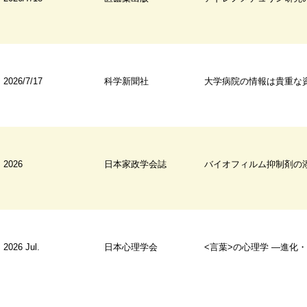
2026/7/17
科学新聞社
大学病院の情報は貴重な資産 二次利用で医療の質向
2026
日本家政学会誌
バイオフィルム抑制剤の添加によるカテキン塗布不織布の抗菌性能の向上
2026 Jul.
日本心理学会
<言葉>の心理学 ―進化・認知・行動