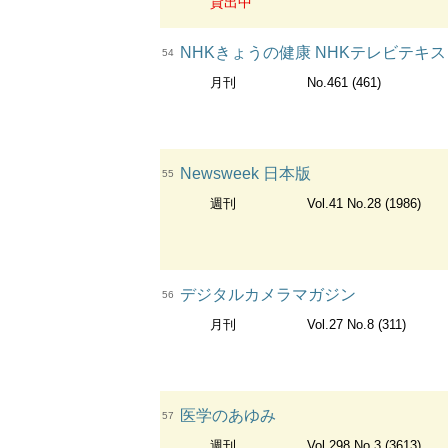
貸出中
NHKきょうの健康 NHKテレビテキス
54
月刊
No.461 (461)
Newsweek 日本版
55
週刊
Vol.41 No.28 (1986)
デジタルカメラマガジン
56
月刊
Vol.27 No.8 (311)
医学のあゆみ
57
週刊
Vol.298 No.3 (3613)