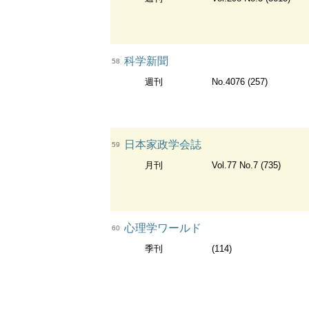
科学新聞
58
週刊
No.4076 (257)
日本家政学会誌
59
月刊
Vol.77 No.7 (735)
心理学ワールド
60
季刊
(114)