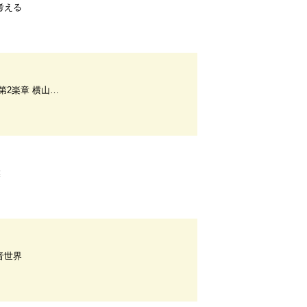
考える
ァルト 「トルコ行進曲」攻略法
業
音世界