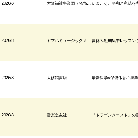
2026/8
大阪福祉事業団（発売：かもがわ出版 京都）
いまこそ、平和と憲法を
2026/8
ヤマハミュージックメディア
夏休み短期集中レッスン 第2楽章 横山幸雄が教える! モーツ
2026/8
大修館書店
最新科学×保健体育の授
2026/8
音楽之友社
『ドラゴンクエスト』の