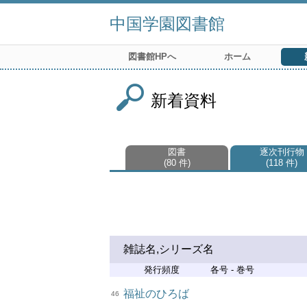
中国学園図書館
図書館HPへ
ホーム
新着資料
図書
逐次刊行物
80 件
118 件
雑誌名,シリーズ名
発行頻度
各号 - 巻号
福祉のひろば
46