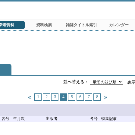
新着資料
資料検索
雑誌タイトル索引
カレンダー
並べ替える
表
1
2
3
4
5
6
7
8
各号 - 年月次
出版者
各号 - 特集記事