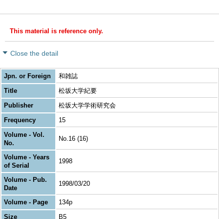
This material is reference only.
Close the detail
Jpn. or Foreign
和雑誌
Title
松坂大学紀要
Publisher
松坂大学学術研究会
Frequency
15
Volume - Vol.
No.16 (16)
No.
Volume - Years
1998
of Serial
Volume - Pub.
1998/03/20
Date
Volume - Page
134p
Size
B5