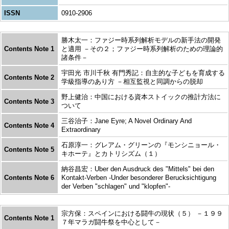
ISSN
0910-2906
勝木太一：ファジー時系列解析モデルの新手法の開発
Contents Note 1
と適用 －その２；ファジー時系列解析のための理論的
諸条件－
宇田光 市川千秋 有門秀記：自主的な子どもを育成する
Contents Note 2
学級指導のあり方 －相互監視と同調からの脱却
野上健治：中国における資本ストイックの推計方法に
Contents Note 3
ついて
三谷治子：Jane Eyre; A Novel Ordinary And
Contents Note 4
Extraordinary
石原淳一：グレアム・グリーンの『モンシニョール・
Contents Note 5
キホーテ』とカトリシズム（１）
納谷昌宏：Uber den Ausdruck des "Mittels" bei den
Contents Note 6
Kontakt-Verben -Under besonderer Berucksichtigung
der Verben "schlagen" und "klopfen"-
宗方保：スペインにおける闘牛の現状（５） －１９９
Contents Note 1
７年マラガ闘牛祭を中心として－