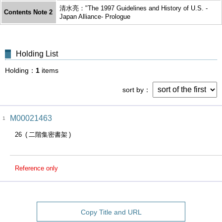
清水亮："The 1997 Guidelines and History of U.S. -
Contents Note 2
Japan Alliance- Prologue
Holding List
Holding
1
items
sort by
M00021463
1
26
二階集密書架
Reference only
Copy Title and URL