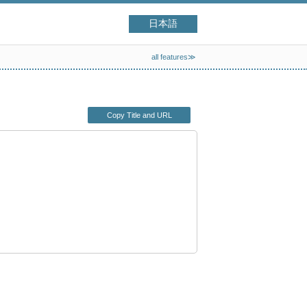
日本語
all features≫
Copy Title and URL