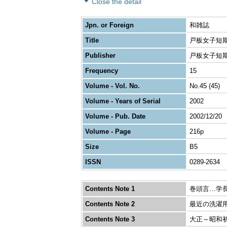
Close the detail
Jpn. or Foreign
和雑誌
Title
戸板女子短
Publisher
戸板女子短
Frequency
15
Volume - Vol. No.
No.45 (45)
Volume - Years of Serial
2002
Volume - Pub. Date
2002/12/20
Volume - Page
216p
Size
B5
ISSN
0289-2634
Contents Note 1
巻頭言…学長
Contents Note 2
最近の洗濯
Contents Note 3
大正～昭和