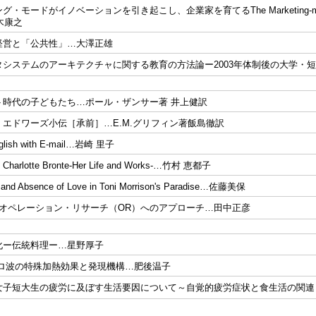
モードがイノベーションを引き起こし、企業家を育てるThe Marketing-mode for Busi
鈴木康之
経営と「公共性」…大澤正雄
タシステムのアーキテクチャに関する教育の方法論ー2003年体制後の大学・
ト時代の子どもたち…ポール・ザンサー著 井上健訳
エドワーズ小伝［承前］…E.M.グリフィン著飯島徹訳
nglish with E-mail…岩崎 里子
f Charlotte Bronte-Her Life and Works-…竹村 恵都子
n and Absence of Love in Toni Morrison's Paradise…佐藤美保
よるオペレーション・リサーチ（OR）へのアプローチ…田中正彦
化ー伝統料理ー…星野厚子
クロ波の特殊加熱効果と発現機構…肥後温子
女子短大生の疲労に及ぼす生活要因について～自覚的疲労症状と食生活の関連