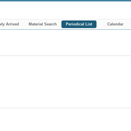
ly Arrived
Material Search
Periodical List
Calendar