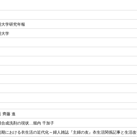
期大学研究年報
期大学
 齊藤 進
用合成洗剤の現状…堀内 千加子
初期における衣生活の近代化～婦人雑誌『主婦の友』衣生活関係記事と生活改