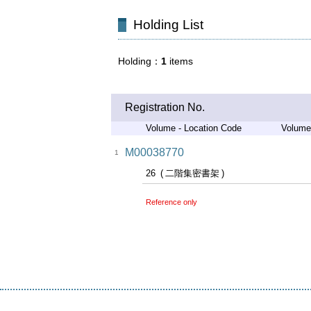
Holding List
Holding
1
items
Registration No.
Volume - Location Code
Volume
M00038770
1
26
二階集密書架
Reference only