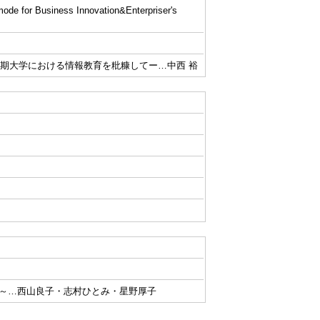
ness Innovation&Enterpriser's
短期大学における情報教育を粃糠してー…中西 裕
～…西山良子・志村ひとみ・星野厚子