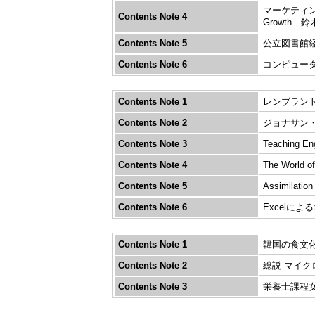
マーケティング・
Contents Note 4
Growth…
Contents Note 5
公立図書館
Contents Note 6
コンピュー
Contents Note 1
レンブラン
Contents Note 2
ジョナサン・
Contents Note 3
Teaching E
Contents Note 4
The World o
Contents Note 5
Assimilatio
Contents Note 6
Excelに
Contents Note 1
韓国の食文
Contents Note 2
総説 マイ
Contents Note 3
栄養士課程