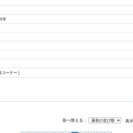
科学
誌コーナー
並べ替える
表