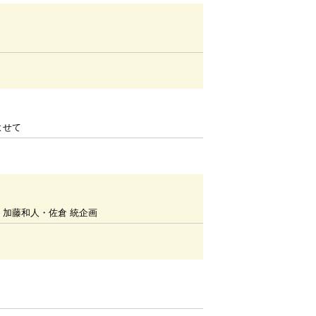
よせて
・加藤和人・佐倉 統企画