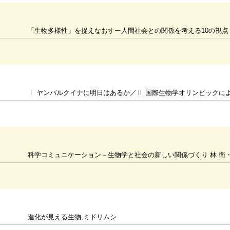
「生物多様性」を捉えなおすー人間社会との関係を考える10の視点
Ⅰ ヤンバルクイナに明日はあるか／Ⅱ 国際生物学オリンピックに
科学コミュニケーション－生物学と社会の新しい関係づくり 林 衛
進化が見える生物,ミドリムシ