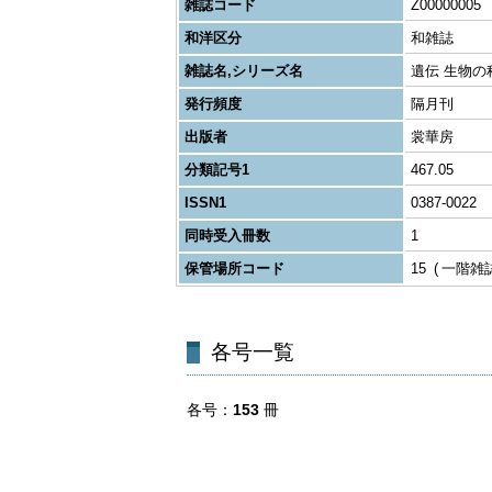
雑誌コード
Z00000005
和洋区分
和雑誌
雑誌名,シリーズ名
遺伝 生物の
発行頻度
隔月刊
出版者
裳華房
分類記号1
467.05
ISSN1
0387-0022
同時受入冊数
1
保管場所コード
15
一階雑
各号一覧
各号
153
冊