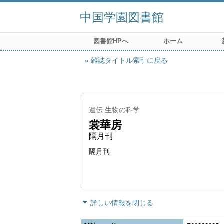
中国学園図書館
図書館HPへ
ホーム
雑誌タイトル索引に戻る
遺伝 生物の科学
裳華房
隔月刊
隔月刊
詳しい情報を閉じる