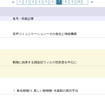
1
2
3
4
5
6
7
8
9
10
...
各号 - 特集記事
音声コミュニケーションーその進化と神経機構
動物に由来する感染症ウィルス性疾患を中心に
Ⅰ.食虫植物/Ⅱ.新しい動物園･水族館の展示手法