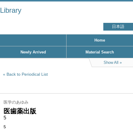
Library
日本語
Home
Newly Arrived
Material Search
Show All
Back to Periodical List
医学のあゆみ
医歯薬出版
5
5