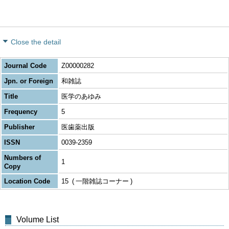
Close the detail
Journal Code
Z00000282
Jpn. or Foreign
和雑誌
Title
医学のあゆみ
Frequency
5
Publisher
医歯薬出版
ISSN
0039-2359
Numbers of
1
Copy
Location Code
15
一階雑誌コーナー
Volume List