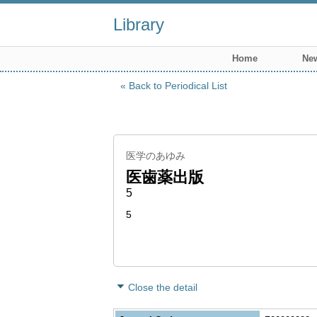
Library
Home
New
Back to Periodical List
医学のあゆみ
医歯薬出版
5
5
Close the detail