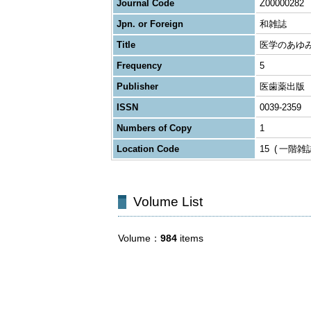
Journal Code
Z00000282
Jpn. or Foreign
和雑誌
Title
医学のあゆ
Frequency
5
Publisher
医歯薬出版
ISSN
0039-2359
Numbers of Copy
1
Location Code
15
一階雑
Volume List
Volume
984
items