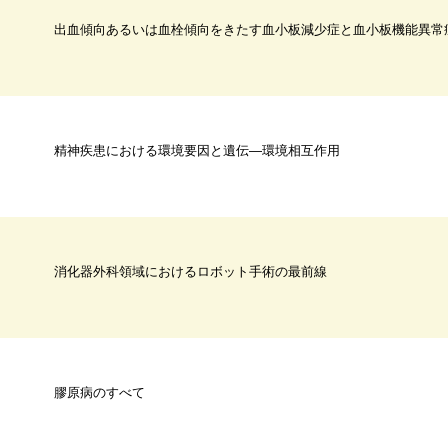
出血傾向あるいは血栓傾向をきたす血小板減少症と血小板機能異常
精神疾患における環境要因と遺伝―環境相互作用
消化器外科領域におけるロボット手術の最前線
膠原病のすべて