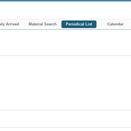
ly Arrived
Material Search
Periodical List
Calendar