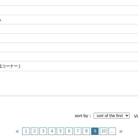
み
誌コーナー
sort by
V
1
2
3
4
5
6
7
8
9
10
...