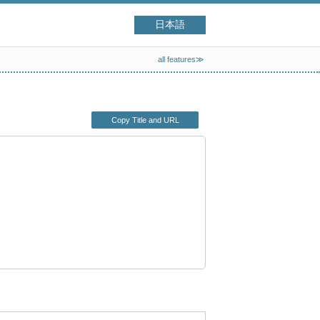
日本語
all features≫
Copy Title and URL