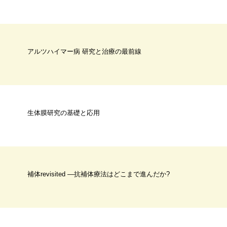
アルツハイマー病 研究と治療の最前線
生体膜研究の基礎と応用
補体revisited ―抗補体療法はどこまで進んだか?