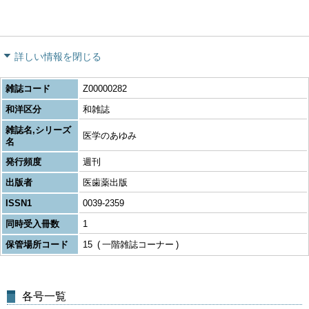
詳しい情報を閉じる
雑誌コード
Z00000282
和洋区分
和雑誌
雑誌名,シリーズ
医学のあゆみ
名
発行頻度
週刊
出版者
医歯薬出版
ISSN1
0039-2359
同時受入冊数
1
保管場所コード
15
一階雑誌コーナー
各号一覧