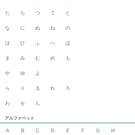
た
ち
つ
て
と
な
に
ぬ
ね
の
は
ひ
ふ
へ
ほ
ま
み
む
め
も
や
ゆ
よ
ら
り
る
れ
ろ
わ
を
ん
アルファベット
A
B
C
D
E
F
G
H