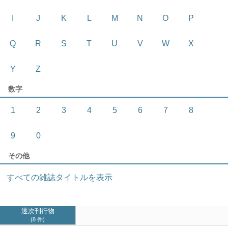
I
J
K
L
M
N
O
P
Q
R
S
T
U
V
W
X
Y
Z
数字
1
2
3
4
5
6
7
8
9
0
その他
すべての雑誌タイトルを表示
逐次刊行物
8 件