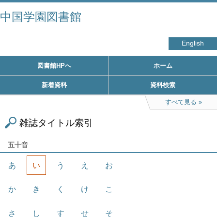
中国学園図書館
English
図書館HPへ
ホーム
新着資料
資料検索
すべて見る
雑誌タイトル索引
五十音
あ
い
う
え
お
か
き
く
け
こ
さ
し
す
せ
そ