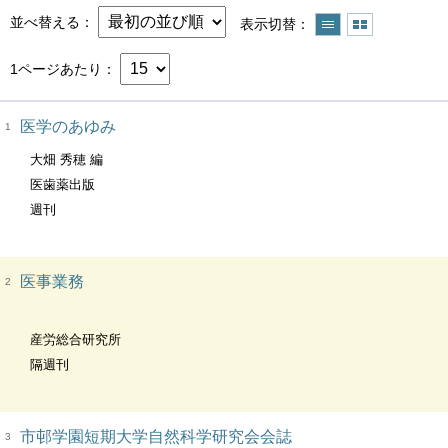
並べ替える
表示切替
1ページあたり
医学のあゆみ
1
大畑 秀穂 編
医歯薬出版
週刊
医事業務
2
産労総合研究所
隔週刊
市邨学園短期大学自然科学研究会会誌
3