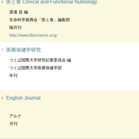
医と食 Clinical and Functional Nutriology
6
渡邊 昌 編
生命科学振興会「医と食」編集部
隔月刊
http://www.lifescience.or.jp
医療保健学研究
7
つくば国際大学研究紀要委員会 編
つくば国際大学医療保健学部
年刊
English Journal
8
アルク
月刊