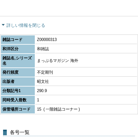
詳しい情報を閉じる
雑誌コード
Z00000313
和洋区分
和雑誌
雑誌名,シリーズ
まっぷるマガジン 海外
名
発行頻度
不定期刊
出版者
昭文社
分類記号1
290.9
同時受入冊数
1
保管場所コード
15
一階雑誌コーナー
各号一覧