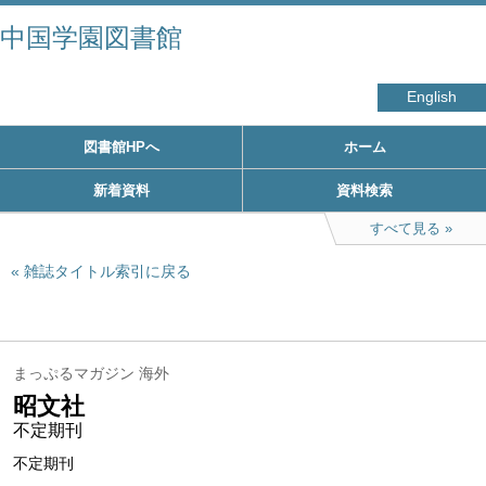
中国学園図書館
English
図書館HPへ
ホーム
新着資料
資料検索
すべて見る
雑誌タイトル索引に戻る
まっぷるマガジン 海外
昭文社
不定期刊
不定期刊