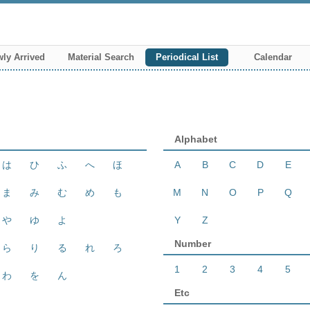
ly Arrived
Material Search
Periodical List
Calendar
Alphabet
は
ひ
ふ
へ
ほ
A
B
C
D
E
ま
み
む
め
も
M
N
O
P
Q
や
ゆ
よ
Y
Z
Number
ら
り
る
れ
ろ
1
2
3
4
5
わ
を
ん
Etc