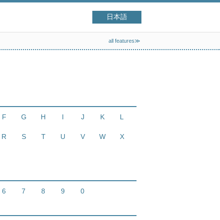
日本語
all features≫
F
G
H
I
J
K
L
R
S
T
U
V
W
X
6
7
8
9
0