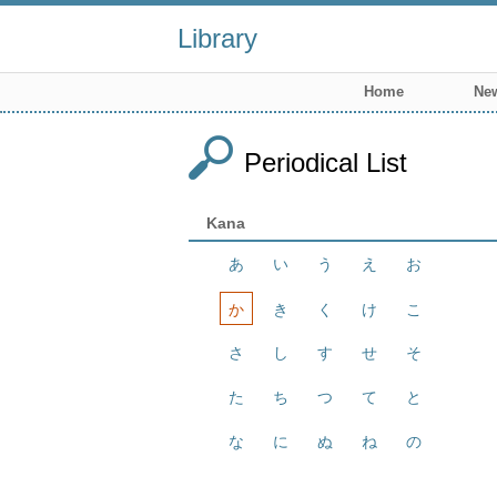
Library
Home
New
Periodical List
Kana
あ
い
う
え
お
か
き
く
け
こ
さ
し
す
せ
そ
た
ち
つ
て
と
な
に
ぬ
ね
の