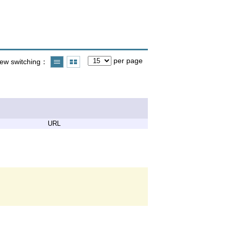
per page
iew switching
URL