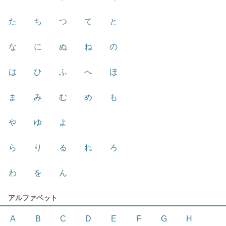
た
ち
つ
て
と
な
に
ぬ
ね
の
は
ひ
ふ
へ
ほ
ま
み
む
め
も
や
ゆ
よ
ら
り
る
れ
ろ
わ
を
ん
アルファベット
A
B
C
D
E
F
G
H