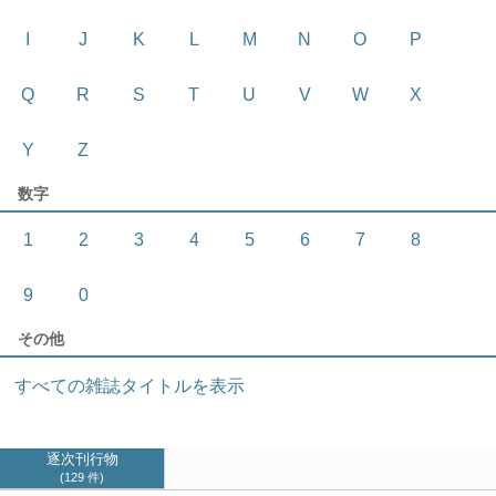
I
J
K
L
M
N
O
P
Q
R
S
T
U
V
W
X
Y
Z
数字
1
2
3
4
5
6
7
8
9
0
その他
すべての雑誌タイトルを表示
逐次刊行物
129 件