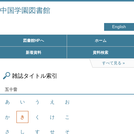
中国学園図書館
English
図書館HPへ
ホーム
新着資料
資料検索
すべて見る
雑誌タイトル索引
五十音
あ
い
う
え
お
か
き
く
け
こ
さ
し
す
せ
そ