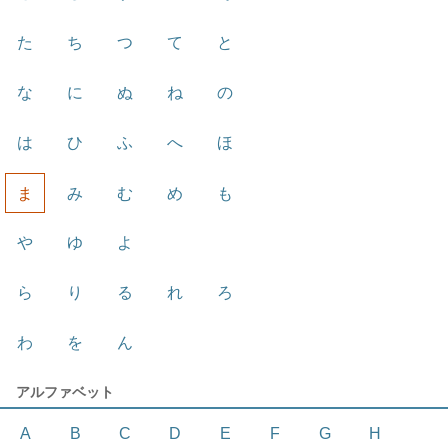
た
ち
つ
て
と
な
に
ぬ
ね
の
は
ひ
ふ
へ
ほ
ま
み
む
め
も
や
ゆ
よ
ら
り
る
れ
ろ
わ
を
ん
アルファベット
A
B
C
D
E
F
G
H