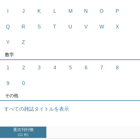
I
J
K
L
M
N
O
P
Q
R
S
T
U
V
W
X
Y
Z
数字
1
2
3
4
5
6
7
8
9
0
その他
すべての雑誌タイトルを表示
逐次刊行物
11 件