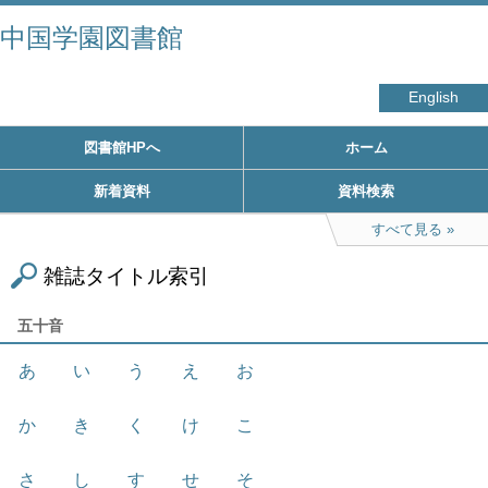
中国学園図書館
English
図書館HPへ
ホーム
新着資料
資料検索
すべて見る
雑誌タイトル索引
五十音
あ
い
う
え
お
か
き
く
け
こ
さ
し
す
せ
そ