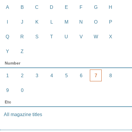
A
B
C
D
E
F
G
H
I
J
K
L
M
N
O
P
Q
R
S
T
U
V
W
X
Y
Z
Number
1
2
3
4
5
6
7
8
9
0
Etc
All magazine titles