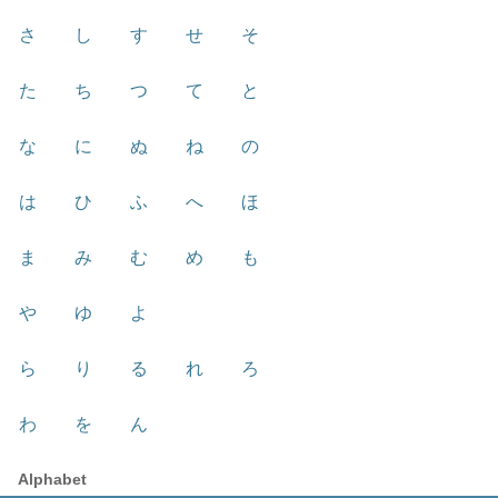
さ
し
す
せ
そ
た
ち
つ
て
と
な
に
ぬ
ね
の
は
ひ
ふ
へ
ほ
ま
み
む
め
も
や
ゆ
よ
ら
り
る
れ
ろ
わ
を
ん
Alphabet