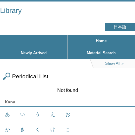
Library
日本語
Home
Newly Arrived
Material Search
Show All
Periodical List
Not found
Kana
あ
い
う
え
お
か
き
く
け
こ