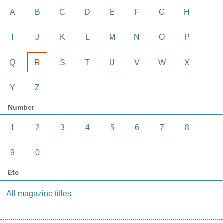
A
B
C
D
E
F
G
H
I
J
K
L
M
N
O
P
Q
R
S
T
U
V
W
X
Y
Z
Number
1
2
3
4
5
6
7
8
9
0
Etc
All magazine titles