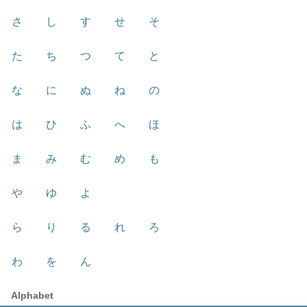
さ
し
す
せ
そ
た
ち
つ
て
と
な
に
ぬ
ね
の
は
ひ
ふ
へ
ほ
ま
み
む
め
も
や
ゆ
よ
ら
り
る
れ
ろ
わ
を
ん
Alphabet