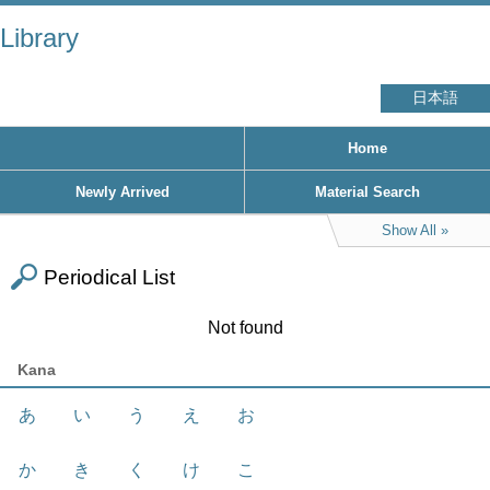
Library
日本語
Home
Newly Arrived
Material Search
Show All
Periodical List
Not found
Kana
あ
い
う
え
お
か
き
く
け
こ