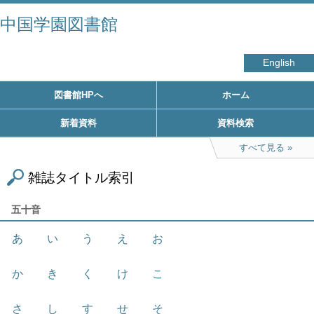
中国学園図書館
English
図書館HPへ
ホーム
新着資料
資料検索
すべて見る
雑誌タイトル索引
五十音
あ
い
う
え
お
か
き
く
け
こ
さ
し
す
せ
そ