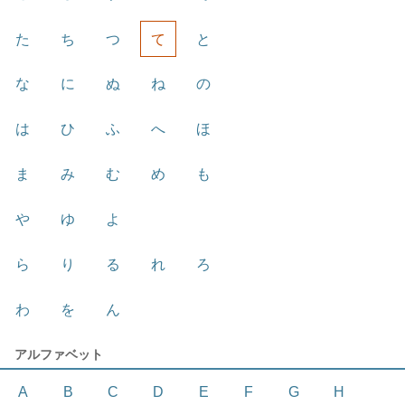
た
ち
つ
て
と
な
に
ぬ
ね
の
は
ひ
ふ
へ
ほ
ま
み
む
め
も
や
ゆ
よ
ら
り
る
れ
ろ
わ
を
ん
アルファベット
A
B
C
D
E
F
G
H