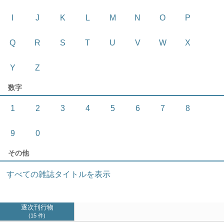
I
J
K
L
M
N
O
P
Q
R
S
T
U
V
W
X
Y
Z
数字
1
2
3
4
5
6
7
8
9
0
その他
すべての雑誌タイトルを表示
逐次刊行物
15 件