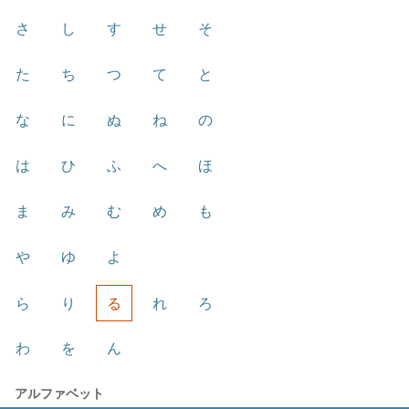
さ
し
す
せ
そ
た
ち
つ
て
と
な
に
ぬ
ね
の
は
ひ
ふ
へ
ほ
ま
み
む
め
も
や
ゆ
よ
ら
り
る
れ
ろ
わ
を
ん
アルファベット