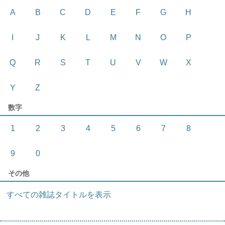
A
B
C
D
E
F
G
H
I
J
K
L
M
N
O
P
Q
R
S
T
U
V
W
X
Y
Z
数字
1
2
3
4
5
6
7
8
9
0
その他
すべての雑誌タイトルを表示