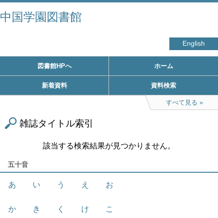
中国学園図書館
English
図書館HPへ
ホーム
新着資料
資料検索
すべて見る
雑誌タイトル索引
該当する検索結果が見つかりません。
五十音
あ
い
う
え
お
か
き
く
け
こ