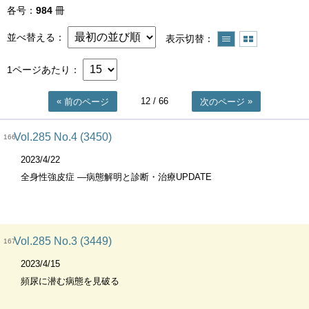
各号
984
冊
並べ替える
表示切替
1ページあたり
12
/ 66
前のページ
次のページ
Vol.285 No.4 (3450)
166
2023/4/22
全身性強皮症 ―病態解明と診断・治療UPDATE
Vol.285 No.3 (3449)
167
2023/4/15
頻尿に潜む病態を見破る