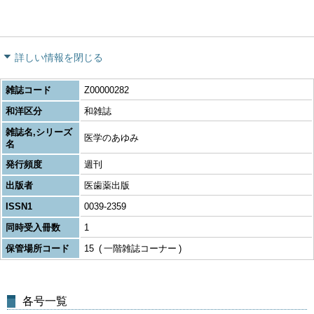
詳しい情報を閉じる
雑誌コード
Z00000282
和洋区分
和雑誌
雑誌名,シリーズ
医学のあゆみ
名
発行頻度
週刊
出版者
医歯薬出版
ISSN1
0039-2359
同時受入冊数
1
保管場所コード
15
一階雑誌コーナー
各号一覧