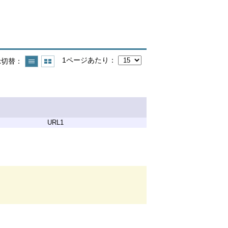
1ページあたり
示切替
URL1