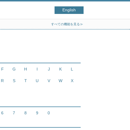
English
すべての機能を見る≫
F
G
H
I
J
K
L
R
S
T
U
V
W
X
6
7
8
9
0