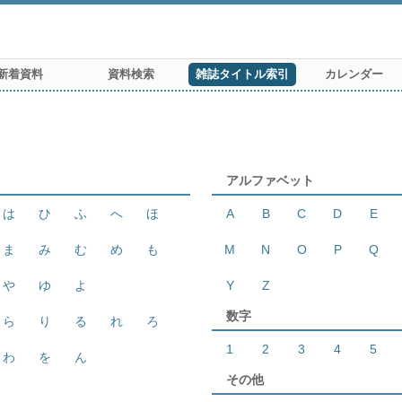
新着資料
資料検索
雑誌タイトル索引
カレンダー
アルファベット
は
ひ
ふ
へ
ほ
A
B
C
D
E
ま
み
む
め
も
M
N
O
P
Q
や
ゆ
よ
Y
Z
数字
ら
り
る
れ
ろ
1
2
3
4
5
わ
を
ん
その他