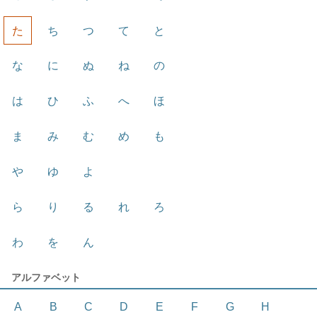
た
ち
つ
て
と
な
に
ぬ
ね
の
は
ひ
ふ
へ
ほ
ま
み
む
め
も
や
ゆ
よ
ら
り
る
れ
ろ
わ
を
ん
アルファベット
A
B
C
D
E
F
G
H