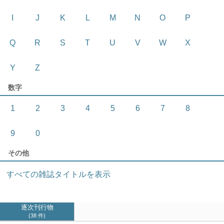
I
J
K
L
M
N
O
P
Q
R
S
T
U
V
W
X
Y
Z
数字
1
2
3
4
5
6
7
8
9
0
その他
すべての雑誌タイトルを表示
逐次刊行物
38 件