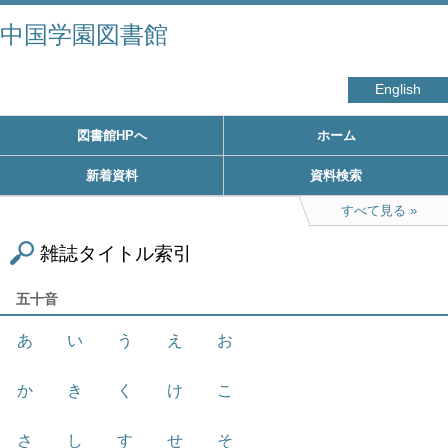
中国学園図書館
English
図書館HPへ
ホーム
新着資料
資料検索
すべて見る
雑誌タイトル索引
五十音
あ
い
う
え
お
か
き
く
け
こ
さ
し
す
せ
そ