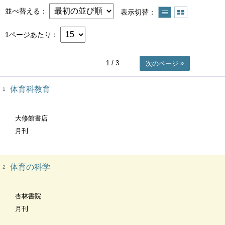
並べ替える
表示切替
1ページあたり
1
/ 3
次のページ
体育科教育
1
大修館書店
月刊
体育の科学
2
杏林書院
月刊