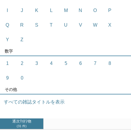
I
J
K
L
M
N
O
P
Q
R
S
T
U
V
W
X
Y
Z
数字
1
2
3
4
5
6
7
8
9
0
その他
すべての雑誌タイトルを表示
逐次刊行物
31 件