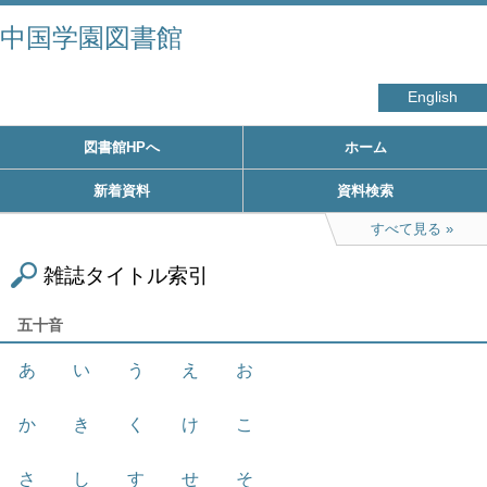
中国学園図書館
English
図書館HPへ
ホーム
新着資料
資料検索
すべて見る
雑誌タイトル索引
五十音
あ
い
う
え
お
か
き
く
け
こ
さ
し
す
せ
そ