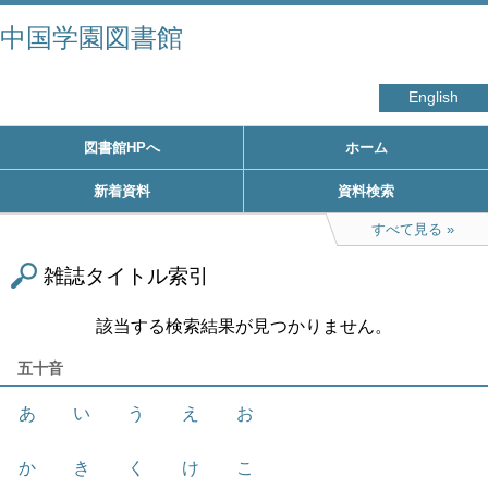
中国学園図書館
English
図書館HPへ
ホーム
新着資料
資料検索
すべて見る
雑誌タイトル索引
該当する検索結果が見つかりません。
五十音
あ
い
う
え
お
か
き
く
け
こ