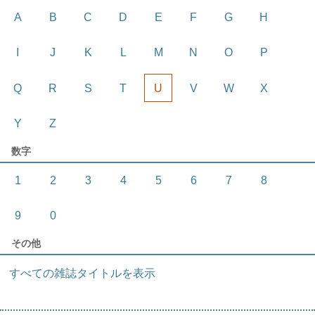
A
B
C
D
E
F
G
H
I
J
K
L
M
N
O
P
Q
R
S
T
U
V
W
X
Y
Z
数字
1
2
3
4
5
6
7
8
9
0
その他
すべての雑誌タイトルを表示