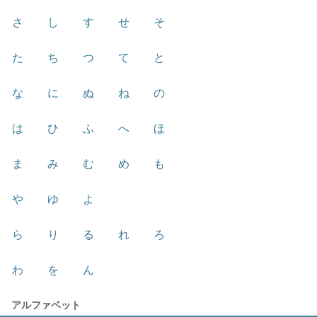
さ
し
す
せ
そ
た
ち
つ
て
と
な
に
ぬ
ね
の
は
ひ
ふ
へ
ほ
ま
み
む
め
も
や
ゆ
よ
ら
り
る
れ
ろ
わ
を
ん
アルファベット