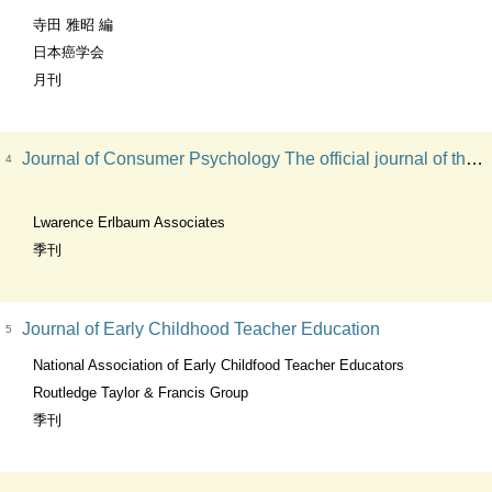
寺田 雅昭 編
日本癌学会
月刊
Journal of Consumer Psychology The official journal of the Society for Consumer Psychology
4
Lwarence Erlbaum Associates
季刊
Journal of Early Childhood Teacher Education
5
National Association of Early Childfood Teacher Educators
Routledge Taylor & Francis Group
季刊