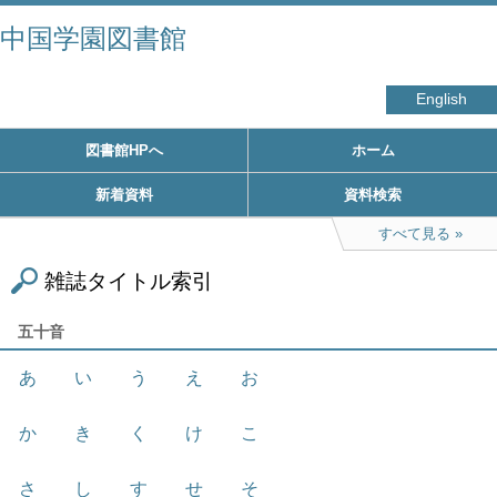
中国学園図書館
English
図書館HPへ
ホーム
新着資料
資料検索
すべて見る
雑誌タイトル索引
五十音
あ
い
う
え
お
か
き
く
け
こ
さ
し
す
せ
そ