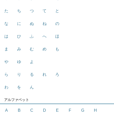
た
ち
つ
て
と
な
に
ぬ
ね
の
は
ひ
ふ
へ
ほ
ま
み
む
め
も
や
ゆ
よ
ら
り
る
れ
ろ
わ
を
ん
アルファベット
A
B
C
D
E
F
G
H