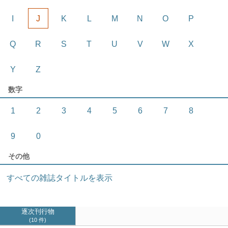
I
J
K
L
M
N
O
P
Q
R
S
T
U
V
W
X
Y
Z
数字
1
2
3
4
5
6
7
8
9
0
その他
すべての雑誌タイトルを表示
逐次刊行物
10 件