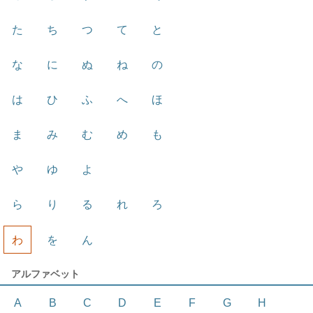
た
ち
つ
て
と
な
に
ぬ
ね
の
は
ひ
ふ
へ
ほ
ま
み
む
め
も
や
ゆ
よ
ら
り
る
れ
ろ
わ
を
ん
アルファベット
A
B
C
D
E
F
G
H