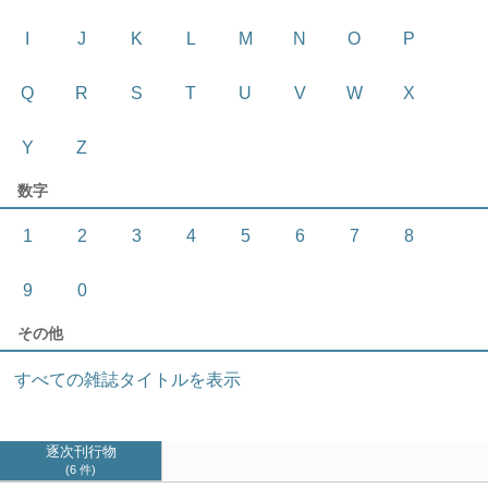
I
J
K
L
M
N
O
P
Q
R
S
T
U
V
W
X
Y
Z
数字
1
2
3
4
5
6
7
8
9
0
その他
すべての雑誌タイトルを表示
逐次刊行物
6 件