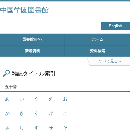
中国学園図書館
English
図書館HPへ
ホーム
新着資料
資料検索
すべて見る
雑誌タイトル索引
五十音
あ
い
う
え
お
か
き
く
け
こ
さ
し
す
せ
そ